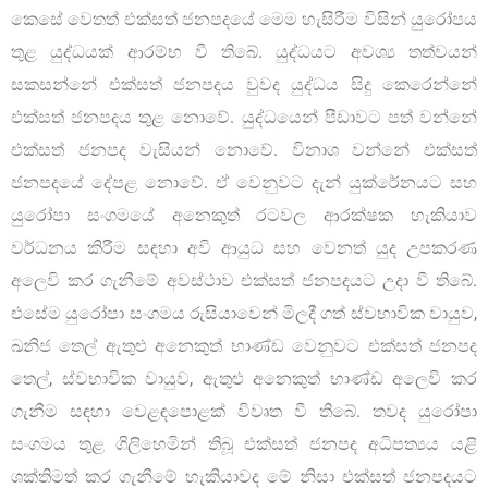
කෙසේ වෙතත් එක්සත් ජනපදයේ මෙම හැසිරීම විසින් යුරෝපය
තුළ යුද්ධයක් ආරම්භ වී තිබේ. යුද්ධයට අවශ්‍ය තත්වයන්
සකසන්නේ එක්සත් ජනපදය වුවද යුද්ධය සිදු කෙරෙන්නේ
එක්සත් ජනපදය තුළ නොවේ. යුද්ධයෙන් පීඩාවට පත් වන්නේ
එක්සත් ජනපද වැසියන් නොවේ. විනාශ වන්නේ එක්සත්
ජනපදයේ දේපළ නොවේ. ඒ වෙනුවට දැන් යුක්රේනයට සහ
යුරෝපා සංගමයේ අනෙකුත් රටවල ආරක්ෂක හැකියාව
වර්ධනය කිරීම සඳහා අවි ආයුධ සහ වෙනත් යුද උපකරණ
අලෙවි කර ගැනීමේ අවස්ථාව එක්සත් ජනපදයට උදා වී තිබේ.
එසේම යුරෝපා සංගමය රුසියාවෙන් මිලදී ගත් ස්වභාවික වායුව,
ඛනිජ තෙල් ඇතුළු අනෙකුත් භාණ්ඩ වෙනුවට එක්සත් ජනපද
තෙල්, ස්වභාවික වායුව, ඇතුළු අනෙකුත් භාණ්ඩ අලෙවි කර
ගැනීම සඳහා වෙළඳපොළක් විවෘත වී තිබේ. තවද යුරෝපා
සංගමය තුළ ගිලිහෙමින් තිබූ එක්සත් ජනපද අධිපත්‍යය යළි
ශක්තිමත් කර ගැනීමේ හැකියාවද මේ නිසා එක්සත් ජනපදයට