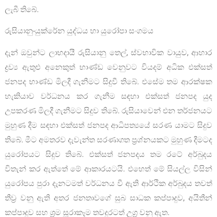
ලැබී තිබේ.
රුසියානු-යුක්රේන යුද්ධය හා යුරෝපා සංගමය
දැන් ඔවුන්ට ලාභදායී රුසියානු තෙල්, ස්වභාවික වායුව, ආහාර
ද්‍රව්‍ය ඇතුළු අනෙකුත් භාණ්ඩ වෙනුවට වියදම් අධික එක්සත්
ජනපද භාණ්ඩ මිලදී ගැනීමට සිදුවී තිබේ. එසේම තම ආරක්ෂක
හැකියාව වර්ධනය කර ගැනීම සඳහා එක්සත් ජනපද යුද
උපකරණ මිලදී ගැනීමට සිදුව තිබේ. රුසියාවෙන් එන තර්ජනයට
මුහුණ දීම සඳහා එක්සත් ජනපද ආධිපත්‍යයේ සරණ යාමට සිදුව
තිබේ. මීට අමතරව දැවැන්ත සරණාගත ප්‍රශ්නයකට මුහුණ දීමටද
යුරෝපයට සිදුව තිබේ. එක්සත් ජනපදය තම රටේ අර්බුදය
විතැන් කර ඇත්තේ මේ ආකාරයටයි. එහෙත් මේ සියල්ල විසින්
යුරෝපය පුරා දැනටමත් වර්ධනය වී ඇති ආර්ථික අර්බුදය තවත්
තීව්‍ර වනු ඇති අතර ජනතාවගේ සුබ සාධක කප්පාදුව, අයිතීන්
කප්පාදුව සහ ශ්‍රම සූරාකෑම තවදුරටත් උග්‍ර වනු ඇත.