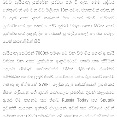
බවට රුසියානු යුක්රේන යුද්ධය පත් වී ඇත. මෙම යුද්ධය
හේතුවෙන් මේ වන විට මිලියන 10ක පමණ ජනතාවක් අවතැන්
වී ඇති අතර දහස් ගණනක් මිය ගොස් තිබේ. රුසියාව
යුක්රේනයේ අග නගරය, කීව් නුවර වටලා ගෙන සිටින අතර
යුක්රේනයේ දකුණු දිග නගරයක් වූ මැරියුපොල් නගරය වටලා
යටත් කරගනිමින් සිටී.
රුසියානු සෙබළුන් 7000ක් පමණ මේ වන විට මිය ගොස් ඇතැයි
වාර්තා වන අතර යුක්රේන ආක්‍රමණයට එකට එක කිරීමක්
ලෙසට රටවල් ගණනාවක්ම විසින් රුසියාවට එරෙහිව
සම්බාධක පනවනු ලැබ තිබේ. යුරෝපා සංගමය රුසියාවේ තෝරා
ගත් බැංකු කිහිපයක් SWIFT ලෝක මුල්‍ය පද්ධතියෙන් ඉවත් කර
තිබේ. රුසියානු මගී ගුවන් යානාවලට යුරෝපා ගුවන් කලාපයට
ඇතුළු වීම තහනම් කර තිබේ. Russia Today සහ Sputnik
ප්‍රවෘත්ති ආයතන අන්තර් ජාලයෙන් ඉවත් කර ඒවායේ ගුවන්
සංඛ්‍යාත සඳහා බාධා පමුණුවන ලදී. යුරෝපා සංගමයේ ස්වභාවික