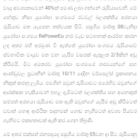
වායු අවශ්‍යතාවෙන් 40%ක් පමණ ලබා ගන්නේ රුසියාවෙනි. මේ
හේතුව නිසා යුරෝපා සංගමයේ රටවල් බලශක්තිය අරභයා
රුසියාව මත යැපෙන තත්වයක සිටී. පසුගිය මාර්තු 08වැනිදා
යුරෝපා සංගමය RePowerEu නම් වැඩ සටහනක් ආරම්භ කරන
ලද අතර එහි අරමුණ වී ඇත්තේ යුරෝපා සංගමය රුසියාවේ
ස්වභාවික වායුව මත වන යැපීම වසරක් ඇතුලත 2/3කින් අඩු
කිරීමයි. මීට අමතරව යුරෝපා සංගමයේ රාජ්‍යයන්ගේ සහ
ආණ්ඩුවල ප්‍රධානීන් මාර්තු 10/11 දෙදින වර්සෙල්ස් ප්‍රකාශනය
නිකුත් කරනු ලැබීය. එමගින් ඔවුන් රුසියාවට එරෙහිව ඔවුන්ගේ
ආරක්ෂක හැකියාවන් ඉහළ දැමීමටත් බලශක්තිය සහ අනෙකුත්
සම්පත් අරභයා රුසියාව මත ඇති ඔවුන්ගේ යැපීම අඩු කිරීමටත්
වඩාත් හොඳ ආර්ථික පදනමක් ගොඩ නැගීමටත් අවශ්‍ය පියවර
ගැනීමට එකඟතාවක් ඇති කර ගෙන තිබුණි.
මේ අතර එක්සත් ජනපදයද පසුගිය මාර්තු 05වන දා සිට රුසියානු