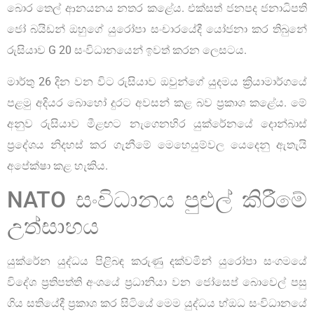
බොර තෙල් ආනයනය නතර කළේය. එක්සත් ජනපද ජනාධිපති
ජෝ බයිඩන් ඔහුගේ යුරෝපා සංචාරයේදී යෝජනා කර තිබුනේ
රුසියාව G 20 සංවිධානයෙන් ඉවත් කරන ලෙසටය.
මාර්තු 26 දින වන විට රුසියාව ඔවුන්ගේ යුදමය ක්‍රියාමාර්ගයේ
පළමු අදියර බොහෝ දුරට අවසන් කළ බව ප්‍රකාශ කළේය. මේ
අනුව රුසියාව මීළඟට නැගෙනහිර යුක්රේනයේ දොන්බාස්
ප්‍රදේශය නිදහස් කර ගැනීමේ මෙහෙයුම්වල යෙදෙනු ඇතැයි
අපේක්ෂා කළ හැකිය.
NATO සංවිධානය පුළුල් කිරීමේ
උත්සාහය
යුක්රේන යුද්ධය පිළිබඳ කරුණු දක්වමින් යුරෝපා සංගමයේ
විදේශ ප්‍රතිපත්ති අංශයේ ප්‍රධානියා වන ජෝසෙප් බොවෙල් පසු
ගිය සතියේදී ප්‍රකාශ කර සිටියේ මෙම යුද්ධය භ්ඔධ සංවිධානයේ