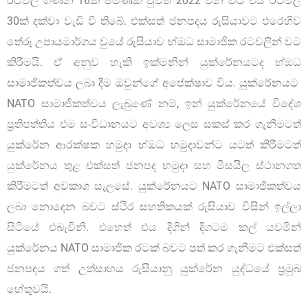
රටවල් ගණන 16ක් පමණක් වුවත් 2022 වන විට එය රටවල්
30ක් දක්වා වැඩි වී තිබේ. එක්සත් ජනපදය රුසියාවට එරෙහිව
තේරූ උපායමාර්ගය වුයේ රුසියාව භ්ඔධ සාමාජික රටවලින් වට
කිරීමයි. ඒ අනුව හැකි ඉක්මනින් යුක්රේනයටද භ්ඔධ
සාමාජිකත්වය ලබා දීම ඔවුන්ගේ අපේක්ෂාව විය. යුක්රේනයට
NATO සාමාජිකත්වය ලැබුණේ නම්, ඉන් යුක්රේනයේ විදේශ
ප්‍රතිපත්තිය එම සංවිධානයට අවශ්‍ය ලෙස සකස් කර ගැනීමටත්
යුක්රේන ආරක්ෂක හමුදා භ්ඔධ හමුදාවන්ට යටත් කිරීමටත්
යුක්රේනය තුළ එක්සත් ජනපද හමුදා සහ මිසයිල ස්ථානගත
කිරීමටත් අවකාශ සැලසේ. යුක්රේනයට NATO සාමාජිකත්වය
ලබා නොදෙන බවට ස්ථිර සහතිකයක් රුසියාව විසින් ඉල්ලා
සිටියේ එබැවිනි. එහෙත් එය දිගින් දිගටම කල් යවමින්
යුක්රේනය NATO සාමාජික රටක් බවට පත් කර ගැනීමට එක්සත්
ජනපදය ගත් උත්සාහය රුසියානු යුක්රේන යුද්ධයේ ප්‍රමුඛ
හේතුවයි.