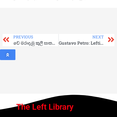
PREVIOUS
NEXT
චේ මරාදැමු කුලී ඝාතකයා මිය යයි !
Gustavo Petro: Leftist ex-rebel wins Colombia’s presidential election
The Left Library