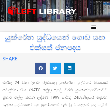
යුක්රේන යුද්ධයෙන් ගොඩ යන
එක්සත් ජනපදය
SHARE
මාර්තු 24 වන දිනට රුසියානු යුක්රේන යුද්ධයට මාසයක්
සම්පුර්ණ විය. (NATO හමුදා පළමු වරට යුගොස්ලෝවියාවට
ප්‍රහාර එල්ල කරන ලද්දේද 1999 මාර්තු 24වැනිදාය.) දෙවන
ලෝක යුද්ධයෙන් පසු යුරෝපයේ ඇති වූ විශාලතම යුද ගැටුම