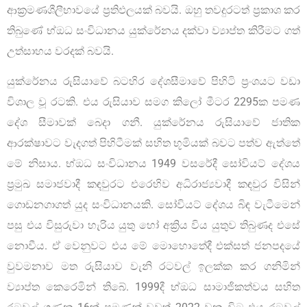
ආක්‍රමණශීලීභාවයේ ප්‍රතිඵලයක් බවයි. ඔහු තවදුරටත් ප්‍රකාශ කර
තිබුණේ භ්ඔධ සංවිධානය යුක්රේනය දක්වා ව්‍යාප්ත කිරීමට ගත්
උත්සාහය වරදක් බවයි.
යුක්රේනය රුසියාවේ බටහිර දේශසීමාවේ පිහිටි ප්‍රංශයට වඩා
විශාල වූ රටකි. එය රුසියාව සමග කිලෝ මීටර 2295ක පමණ
දේශ සීමාවක් බෙදා ගනී. යුක්රේනය රුසියාවේ ජාතික
ආරක්ෂාවට වැදගත් පිහිටීමක් සහිත භූමියක් බවට පත්ව ඇත්තේ
මේ නිසාය. භ්ඔධ සංවිධානය 1949 වසරේදී සෝවියට් දේශය
ප්‍රමුඛ සමාජවාදී කඳවුරට එරෙහිව අධිරාජ්‍යවාදී කඳවුර විසින්
ගොඩනගාගත් යුද සංවිධානයකි. සෝවියට් දේශය බිඳ වැටීමෙන්
පසු එය විසුරුවා හැරිය යුතු හෝ අක්‍රිය විය යුතුව තිබුණද එසේ
නොවීය. ඒ වෙනුවට එය මේ මොහොතේදී එක්සත් ජනපදයේ
වුවමනාව මත රුසියාව වැනි රටවල් ඉලක්ක කර ගනිමින්
ව්‍යාප්ත කෙරෙමින් තිබේ. 1999දී භ්ඔධ සාමාජිකත්වය සහිත